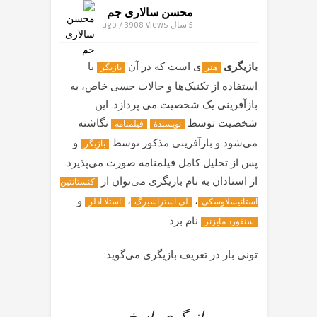
محسن سالاری جم
5 سال ago / 3908
Views
بازیگری
ی است که در آن
با
هنر
بازیگر
استفاده از تکنیک‌ها و حالات حسی خاص، به
بازآفرینی یک شخصیت می پردازد. این
شخصیت توسط
نگاشته
نویسندهٔ
فیلمنامه
می‌شود و بازآفرینی مذکور توسط
و
بازیگر
پس از تحلیل کامل فیلمنامه صورت می‌پذیرد.
از استادان به نام بازیگری می‌توان از
کنستانتین
،
،
و
استانیسلاوسکی
لی استراسبرگ
استلا آدلر
نام برد.
سنفورد مایزنر
تونی بار در تعریف بازیگری می‌گوید: