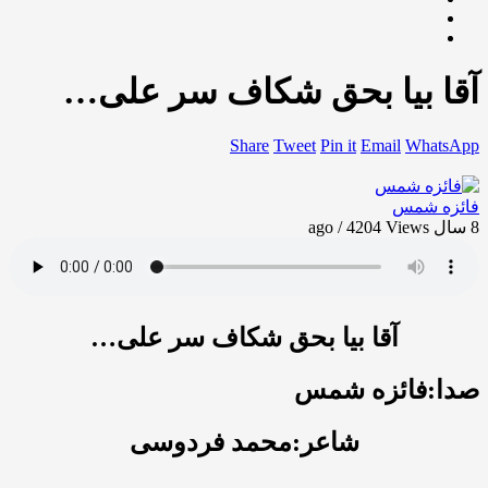
آقا بیا بحق شکاف سر علی…
Share
Tweet
Pin it
Email
WhatsApp
فائزه شمس
8 سال ago / 4204
Views
آقا بیا بحق شکاف سر علی…
صدا:فائزه شمس
شاعر:محمد فردوسی