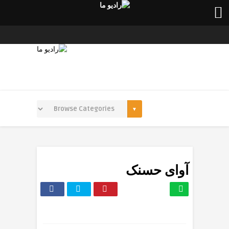
آوای حسنک