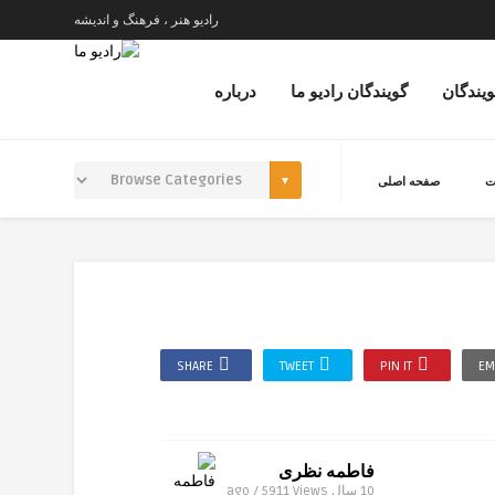
رادیو هنر ، فرهنگ و اندیشه
ویندگان
گویندگان رادیو ما
درباره
ت
صفحه اصلی
SHARE
TWEET
PIN IT
EM
فاطمه نظری
10 سال ago / 5911
Views