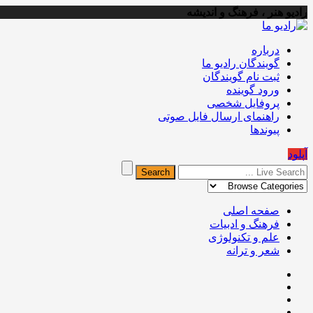
رادیو هنر ، فرهنگ و اندیشه
درباره
گویندگان رادیو ما
ثبت نام گویندگان
ورود گوینده
پروفایل شخصی
راهنمای ارسال فایل صوتی
پیوندها
آپلود
صفحه اصلی
فرهنگ و ادبیات
علم و تکنولوژی
شعر و ترانه