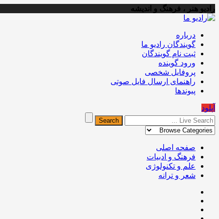
رادیو هنر ، فرهنگ و اندیشه
درباره
گویندگان رادیو ما
ثبت نام گویندگان
ورود گوینده
پروفایل شخصی
راهنمای ارسال فایل صوتی
پیوندها
آپلود
صفحه اصلی
فرهنگ و ادبیات
علم و تکنولوژی
شعر و ترانه