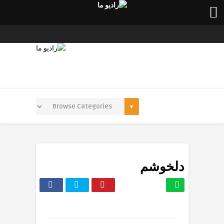
دلخوشم