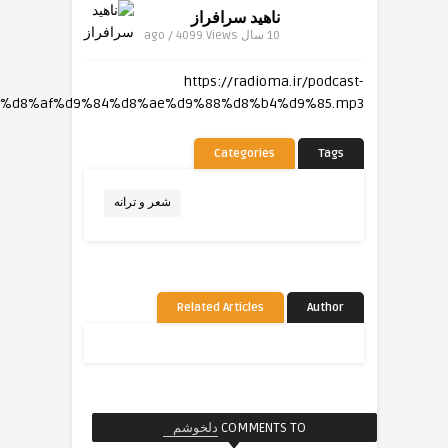
ناهید سرافراز
10 سال ago / 4099
Views
https://radioma.ir/podcast-
02/%d8%af%d9%84%d8%ae%d9%88%d8%b4%d9%85.mp3
Categories
Tags
شعر و ترانه
Related Articles
Author
COMMENTS TO
دلخوشم