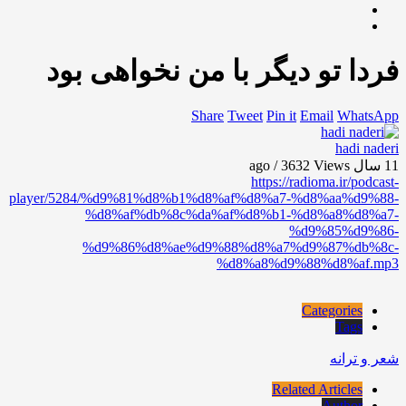
فردا تو دیگر با من نخواهی بود
Share
Tweet
Pin it
Email
WhatsApp
hadi naderi
11 سال ago / 3632
Views
https://radioma.ir/podcast-
player/5284/%d9%81%d8%b1%d8%af%d8%a7-%d8%aa%d9%88-
%d8%af%db%8c%da%af%d8%b1-%d8%a8%d8%a7-
%d9%85%d9%86-
%d9%86%d8%ae%d9%88%d8%a7%d9%87%db%8c-
%d8%a8%d9%88%d8%af.mp3
Categories
Tags
شعر و ترانه
Related Articles
Author