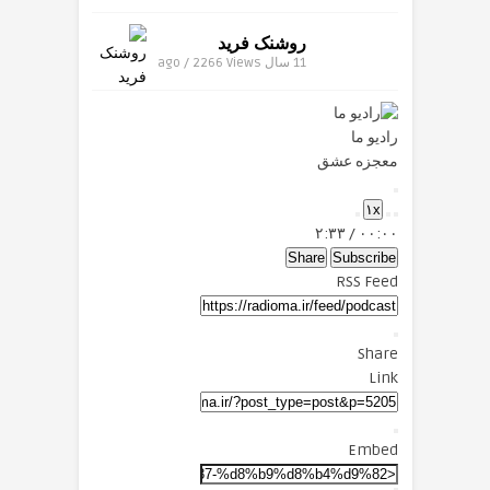
روشنک فرید
11 سال ago / 2266
Views
رادیو ما
معجزه عشق
Play
۱x
Episode
Mute/Unmute
Fast
Rewind
۲:۳۳
/
۰۰:۰۰
Forward
Episode
10
Seconds
30
Share
Subscribe
seconds
RSS Feed
Share
Link
Embed