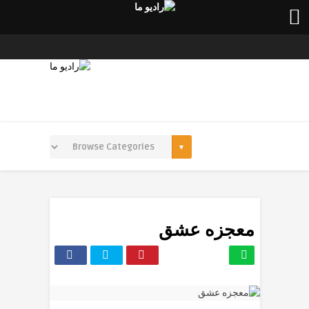
معجزه عشق