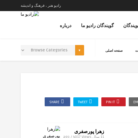
رادیو هنر ، فرهنگ و اندیشه
ویندگان
گویندگان رادیو ما
درباره
ت
صفحه اصلی
SHARE
TWEET
PIN IT
EM
زهرا پورصفری
11 سال ago / 4017
Views