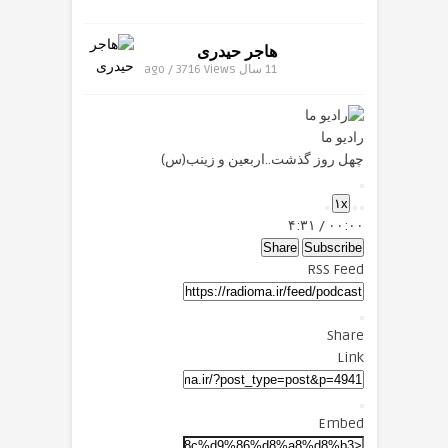
هاجر حیدری
11 سال ago / 3716
Views
رادیو ما
چهل روز گذشت..اربعین و زینب(س)
Play
۱x
Episode
Mute/Unmute
Fast
Rewind
۴:۳۱
/
۰۰:۰۰
Forward
Episode
10
Seconds
30
Share
Subscribe
seconds
RSS Feed
Share
Link
Embed