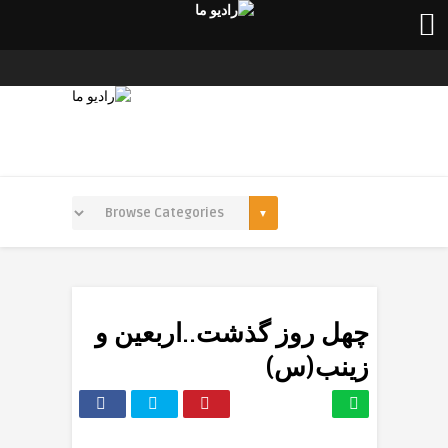
چهل روز گذشت..اربعین و
زینب(س)