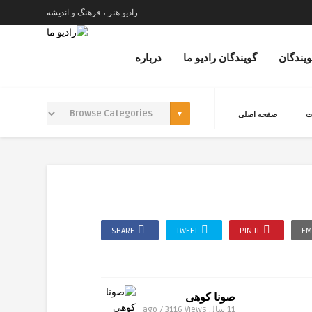
رادیو هنر ، فرهنگ و اندیشه
ویندگان
گویندگان رادیو ما
درباره
ت
صفحه اصلی
SHARE
TWEET
PIN IT
EM
صونا کوهی
11 سال ago / 3116
Views