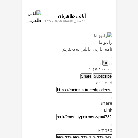
آنالى طاهريان
11 سال ago / 3658
Views
رادیو ما
نامه چارلی چاپلین به دخترش
Play
۱x
Episode
Mute/Unmute
Fast
Rewind
۱:۴۷
/
۰۰:۰۰
Forward
Episode
10
Seconds
30
Share
Subscribe
seconds
RSS Feed
Share
Link
Embed