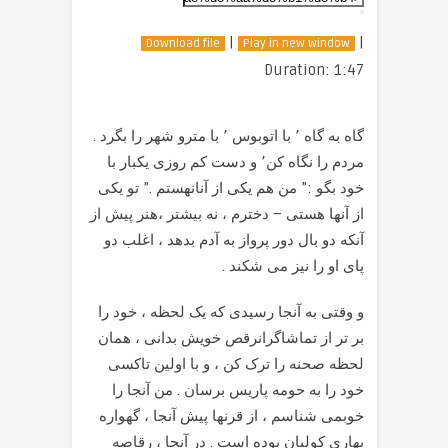
|
|
Download file
Play in new window
Duration: 1:47
گاه به گاه ٬ با اتوبوس ٬ با مترو شهر را بگرد .
مردم را نگاه کن٬ و دست کم روزی یکبار با
خود بگو :” من هم یکی از آنانهستم .” تو یکی
از آنها هستی – دخترم ، نه بیشتر ،هنر پیش از
آنکه دو بال دور پرواز به آدم بدهد ، اغلب دو
پای او را نیز می شکند .
و وقتی به آنجا رسیدی که یک لحظه ، خود را
بر تر از تماشاگرانرقص خویش بدانی ، همان
لحظه صحنه را ترک کن ، و با اولین تاکسی
خود را به حومه پاریس برسان . من آنجا را
خوبمی شناسم ، از قرنها پیش آنجا ، گهواره
بهاری کولیان بوده است . در آنجا ، رقاصه