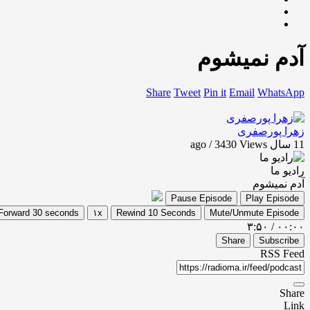
آدم نمیشوم
Share
Tweet
Pin it
Email
WhatsApp
زهرا پورصفری
11 سال ago / 3430
Views
رادیو ما
آدم نمیشوم
Pause Episode
Play Episode
Forward 30 seconds
۱x
Rewind 10 Seconds
Mute/Unmute Episode
۳:۵۰
/
۰۰:۰۰
Share
Subscribe
RSS Feed
Share
Link