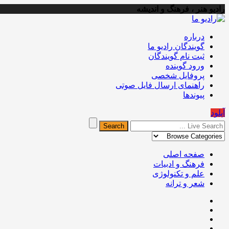
رادیو هنر ، فرهنگ و اندیشه
درباره
گویندگان رادیو ما
ثبت نام گویندگان
ورود گوینده
پروفایل شخصی
راهنمای ارسال فایل صوتی
پیوندها
آپلود
صفحه اصلی
فرهنگ و ادبیات
علم و تکنولوژی
شعر و ترانه