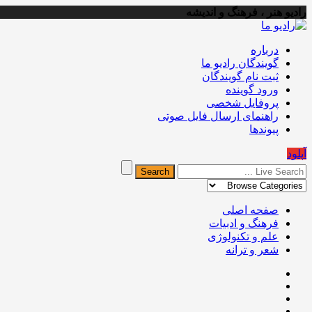
رادیو هنر ، فرهنگ و اندیشه
درباره
گویندگان رادیو ما
ثبت نام گویندگان
ورود گوینده
پروفایل شخصی
راهنمای ارسال فایل صوتی
پیوندها
آپلود
صفحه اصلی
فرهنگ و ادبیات
علم و تکنولوژی
شعر و ترانه