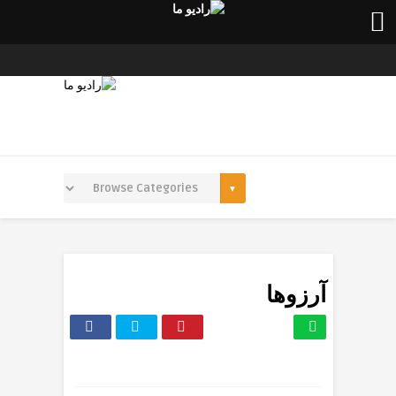
آرزوها