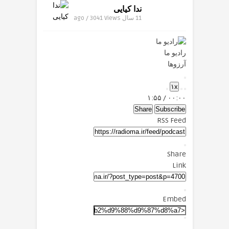
ندا کیایی
11 سال ago / 3041
Views
رادیو ما
آرزوها
Play
۱x
Episode
Mute/Unmute
Fast
Rewind
۱:۵۵
/
۰۰:۰۰
Forward
Episode
10
Seconds
30
Share
Subscribe
seconds
RSS Feed
Share
Link
Embed