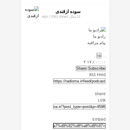
سوده ازقندی
11 سال ago / 3301
Views
رادیو ما
پیام مراقبه
Play
۱x
Episode
Mute/Unmute
Fast
Rewind
۲:۱۷
/
۰۰:۰۰
Forward
Episode
10
Seconds
30
Share
Subscribe
seconds
RSS Feed
Share
Link
Embed