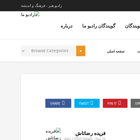
رادیو هنر ، فرهنگ و اندیشه
ویندگان
گویندگان رادیو ما
درباره
ت
صفحه اصلی
SHARE
TWEET
PIN IT
EM
فریده رضاتاش
11 سال ago / 3330
Views