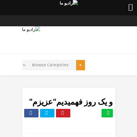
و یک روز فهمیدیم”عزیزم”