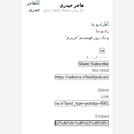
هاجر حیدری
11 سال ago / 2887
Views
رادیو ما
و یک روز فهمیدیم"عزیزم"
Play
۱x
Episode
Mute/Unmute
Fast
Rewind
۱:۰۰
/
۰۰:۰۰
Forward
Episode
10
Seconds
30
Share
Subscribe
seconds
RSS Feed
Share
Link
Embed