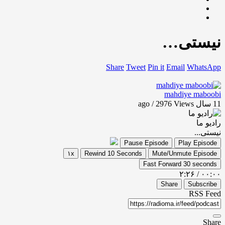
نیستی…
Share
Tweet
Pin it
Email
WhatsApp
mahdiye maboobi
11 سال ago / 2976
Views
رادیو ما
نیستی...
Pause Episode
Play Episode
۱x
Rewind 10 Seconds
Mute/Unmute Episode
Fast Forward 30 seconds
۲:۲۶
/
۰۰:۰۰
Share
Subscribe
RSS Feed
Share