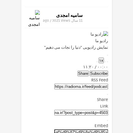
سامیه امجدی
11 سال ago / 3021
Views
رادیو ما
نمایش رادیویی "دنیا را نجات می دهیم"
Play
۱x
Episode
Mute/Unmute
Fast
Rewind
۱۱:۲۰
/
۰۰:۰۰
Forward
Episode
10
Seconds
30
Share
Subscribe
seconds
RSS Feed
Share
Link
Embed