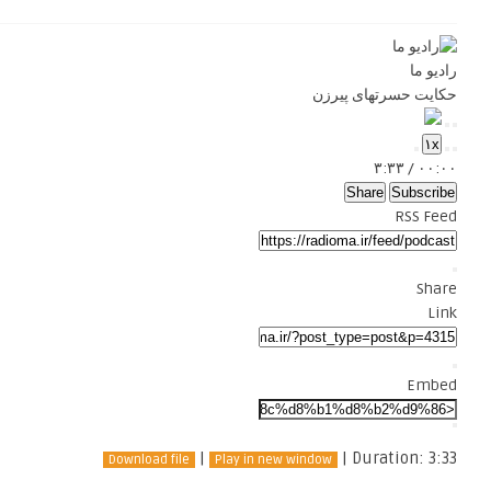
رادیو ما
حکایت حسرتهای پیرزن
Pause
Play
۱x
Episode
Episode
Mute/Unmute
Fast
Rewind
۳:۳۳
/
۰۰:۰۰
Forward
Episode
10
Seconds
30
Share
Subscribe
seconds
RSS Feed
Share
Link
Embed
|
|
Duration: 3:33
Download file
Play in new window