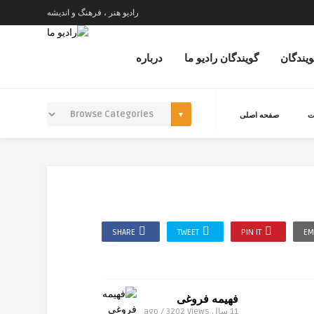
رادیو هنر ، فرهنگ و اندیشه
ویندگان
گویندگان رادیو ما
درباره
ت
صفحه اصلی
SHARE
TWEET
PIN IT
EM
فهیمه فروغی
11 سال ago / 3202
Views