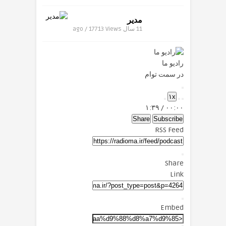
مدیر
11 سال ago / 17713
Views
رادیو ما
در سمت توام
Play
۱x
Episode
Mute/Unmute
Fast
Rewind
۱:۳۹
/
۰۰:۰۰
Forward
Episode
10
Seconds
30
Share
Subscribe
seconds
RSS Feed
Share
Link
Embed