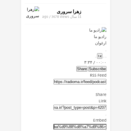
زهرا سروری
11 سال ago / 3678
Views
رادیو ما
ارغوان
Play
۱x
Episode
Mute/Unmute
Fast
Rewind
۳:۳۴
/
۰۰:۰۰
Forward
Episode
10
Seconds
30
Share
Subscribe
seconds
RSS Feed
Share
Link
Embed