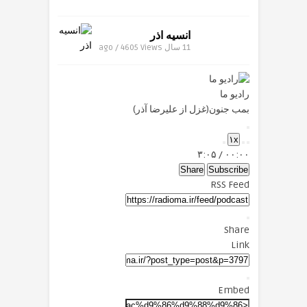
انسیه اذر
11 سال ago / 4605
Views
رادیو ما
بمب جنون(غزل از علیرضا آذر)
Play
۱x
Episode
Mute/Unmute
Fast
Rewind
۳:۰۵
/
۰۰:۰۰
Forward
Episode
10
Seconds
30
Share
Subscribe
seconds
RSS Feed
Share
Link
Embed