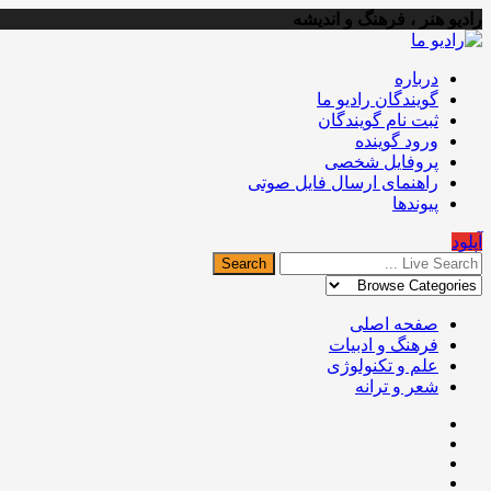
رادیو هنر ، فرهنگ و اندیشه
درباره
گویندگان رادیو ما
ثبت نام گویندگان
ورود گوینده
پروفایل شخصی
راهنمای ارسال فایل صوتی
پیوندها
آپلود
صفحه اصلی
فرهنگ و ادبیات
علم و تکنولوژی
شعر و ترانه