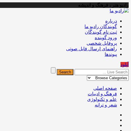
رادیو هنر ، فرهنگ و اندیشه
درباره
گویندگان رادیو ما
ثبت نام گویندگان
ورود گوینده
پروفایل شخصی
راهنمای ارسال فایل صوتی
پیوندها
آپلود
صفحه اصلی
فرهنگ و ادبیات
علم و تکنولوژی
شعر و ترانه