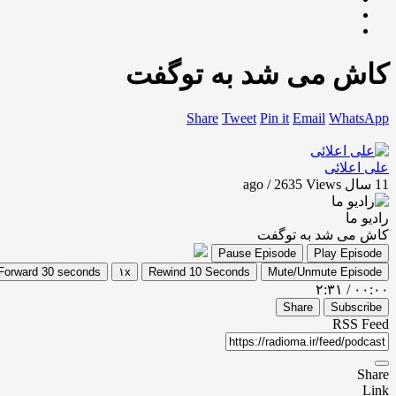
کاش می شد به توگفت
Share
Tweet
Pin it
Email
WhatsApp
علی اعلائی
11 سال ago / 2635
Views
رادیو ما
کاش می شد به توگفت
Pause Episode
Play Episode
Forward 30 seconds
۱x
Rewind 10 Seconds
Mute/Unmute Episode
۲:۳۱
/
۰۰:۰۰
Share
Subscribe
RSS Feed
Share
Link