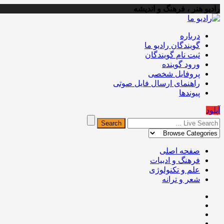
رادیو هنر ، فرهنگ و اندیشه
درباره
گویندگان رادیو ما
ثبت نام گویندگان
ورود گوینده
پروفایل شخصی
راهنمای ارسال فایل صوتی
پیوندها
آپلود
صفحه اصلی
فرهنگ و ادبیات
علم و تکنولوژی
شعر و ترانه