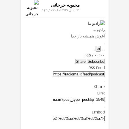
محبوبه جرجانی
11 سال ago / 2753
Views
رادیو ما
آغوش همیشه باز خدا
Play
۱x
Episode
Mute/Unmute
Fast
Rewind
۰:۵۵
/
۰۰:۰۰
Forward
Episode
10
Seconds
30
Share
Subscribe
seconds
RSS Feed
Share
Link
Embed