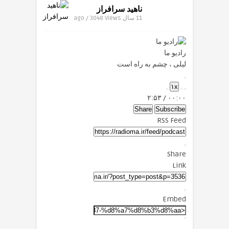
ناهید سرافراز
11 سال ago / 3048
Views
رادیو ما
لیلی ، چشم به راه است
Play
۱x
Episode
Mute/Unmute
Fast
Rewind
۲:۵۳
/
۰۰:۰۰
Forward
Episode
10
Seconds
30
Share
Subscribe
seconds
RSS Feed
Share
Link
Embed