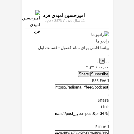
امیرحسین امیدی فرد
11 سال ago / 2873
Views
رادیو ما
بیلسا قاتلی برای تمام فصول - قسمت اول
Play
۱x
Episode
Mute/Unmute
Fast
Rewind
۴:۲۳
/
۰۰:۰۰
Forward
Episode
10
Seconds
30
Share
Subscribe
seconds
RSS Feed
Share
Link
Embed