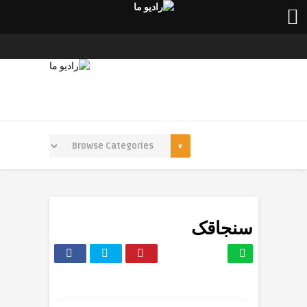
سنجاقک