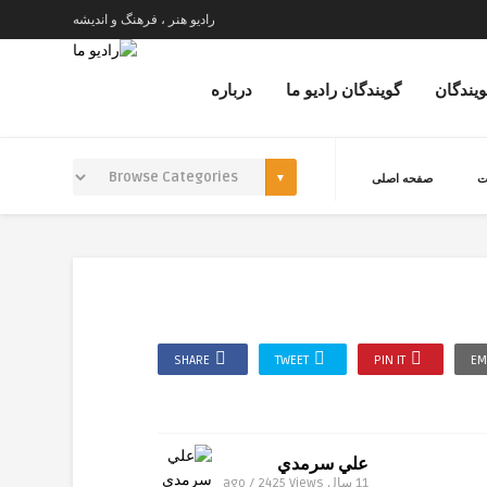
رادیو هنر ، فرهنگ و اندیشه
ویندگان
گویندگان رادیو ما
درباره
ت
صفحه اصلی
SHARE
TWEET
PIN IT
EM
علي سرمدي
11 سال ago / 2425
Views