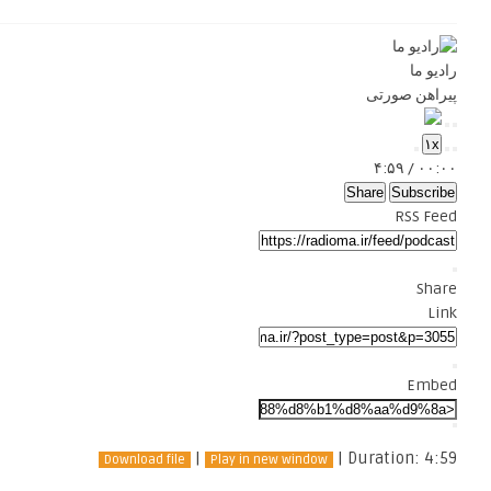
رادیو ما
پیراهن صورتی
Pause
Play
۱x
Episode
Episode
Mute/Unmute
Fast
Rewind
۴:۵۹
/
۰۰:۰۰
Forward
Episode
10
Seconds
30
Share
Subscribe
seconds
RSS Feed
Share
Link
Embed
|
|
Duration: 4:59
Download file
Play in new window