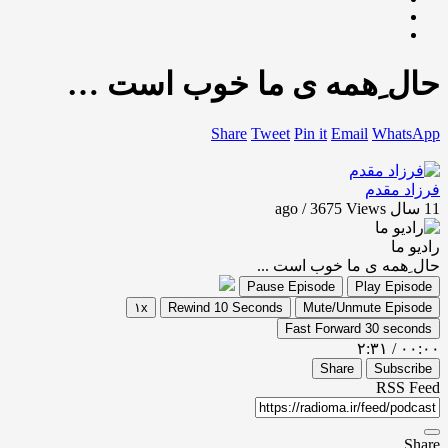
حال ِهمه ی ما خوب است …
Share
Tweet
Pin it
Email
WhatsApp
فرزاد مقدم
11 سال ago / 3675
Views
رادیو ما
حال ِهمه ی ما خوب است ...
Pause Episode
Play Episode
۱x
Rewind 10 Seconds
Mute/Unmute Episode
Fast Forward 30 seconds
۲:۳۱
/
۰۰:۰۰
Share
Subscribe
RSS Feed
Share