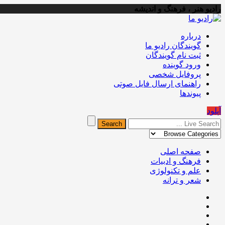
رادیو هنر ، فرهنگ و اندیشه
درباره
گویندگان رادیو ما
ثبت نام گویندگان
ورود گوینده
پروفایل شخصی
راهنمای ارسال فایل صوتی
پیوندها
آپلود
صفحه اصلی
فرهنگ و ادبیات
علم و تکنولوژی
شعر و ترانه