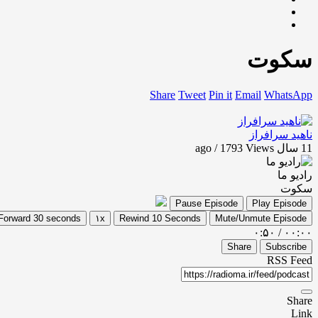
سکوت
Share
Tweet
Pin it
Email
WhatsApp
ناهید سرافراز
11 سال ago / 1793
Views
رادیو ما
سکوت
Pause Episode
Play Episode
Forward 30 seconds
۱x
Rewind 10 Seconds
Mute/Unmute Episode
۰:۵۰
/
۰۰:۰۰
Share
Subscribe
RSS Feed
Share
Link