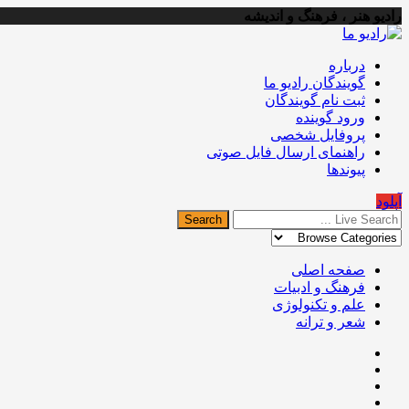
رادیو هنر ، فرهنگ و اندیشه
درباره
گویندگان رادیو ما
ثبت نام گویندگان
ورود گوینده
پروفایل شخصی
راهنمای ارسال فایل صوتی
پیوندها
آپلود
صفحه اصلی
فرهنگ و ادبیات
علم و تکنولوژی
شعر و ترانه