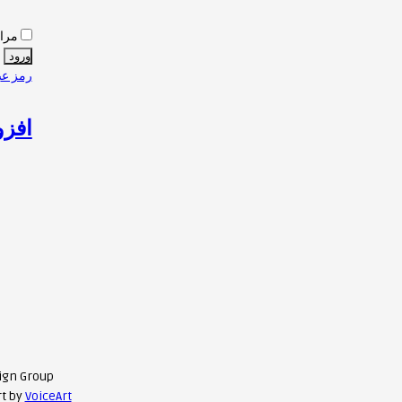
مرا 
رمز عب
افزو
ign Group
rt by
VoiceArt