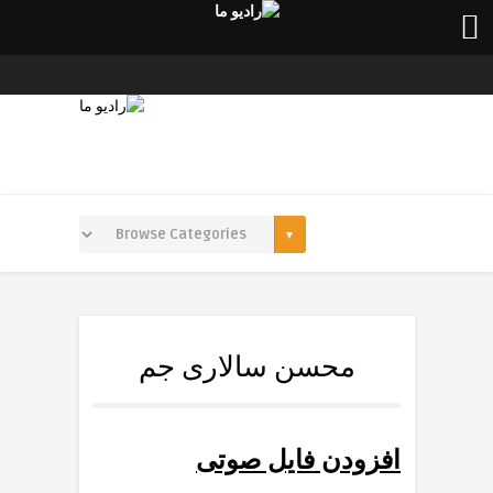
محسن سالاری جم
افزودن فایل صوتی