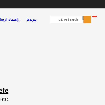
پیوندها
راهنمای ارسا
ete
eted!