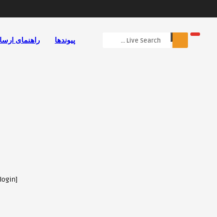
پیوندها
راهنمای ارسا
[userpro template=login]