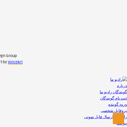
ign Group
rt by
VoiceArt
درباره
گویندگان رادیو ما
ثبت نام گویندگان
ورود گوینده
پروفایل شخصی
راهنمای ارسال فایل صوتی
پیوندها