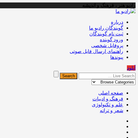
رادیو هنر ، فرهنگ و اندیشه
درباره
گویندگان رادیو ما
ثبت نام گویندگان
ورود گوینده
پروفایل شخصی
راهنمای ارسال فایل صوتی
پیوندها
آپلود
صفحه اصلی
فرهنگ و ادبیات
علم و تکنولوژی
شعر و ترانه