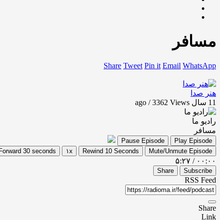
مسافر
Share
Tweet
Pin it
Email
WhatsApp
هنر صدا
11 سال ago / 3362
Views
رادیو ما
مسافر
Pause Episode
Play Episode
Forward 30 seconds
۱x
Rewind 10 Seconds
Mute/Unmute Episode
۵:۲۷
/
۰۰:۰۰
Share
Subscribe
RSS Feed
Share
Link