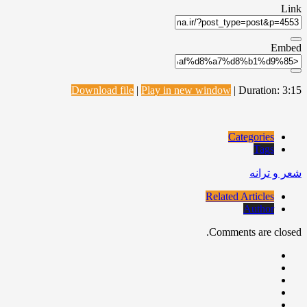
Link
Embed
Download file
|
Play in new window
|
Duration: 3:15
Categories
Tags
شعر و ترانه
Related Articles
Author
Comments are closed.