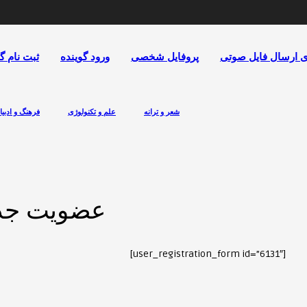
ی ارسال فایل صوتی
پروفایل شخصی
ورود گوینده
ثبت نام گ
شعر و ترانه
علم و تکنولوژی
فرهنگ و ادبی
عضویت جد
[user_registration_form id=”6131″]